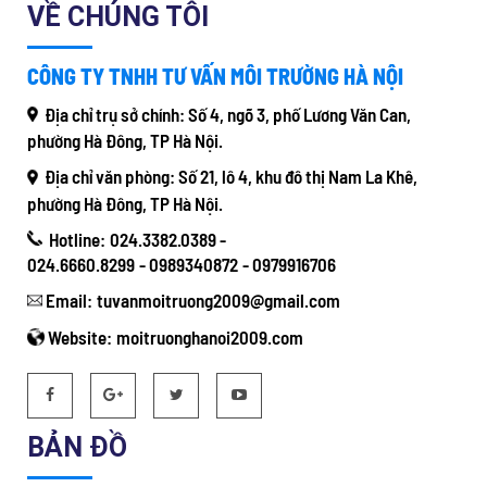
VỀ CHÚNG TÔI
CÔNG TY TNHH TƯ VẤN MÔI TRƯỜNG HÀ NỘI
Địa chỉ trụ sở chính:
Số 4, ngõ 3, phố Lương Văn Can,
phường Hà Đông, TP Hà Nội.
Địa chỉ văn phòng:
Số 21, lô 4, khu đô thị Nam La Khê,
phường Hà Đông, TP Hà Nội.
Hotline:
024.3382.0389 -
024.6660.8299
-
0989340872
-
0979916706
Email:
tuvanmoitruong2009@gmail.com
Website:
moitruonghanoi2009.com
BẢN ĐỒ