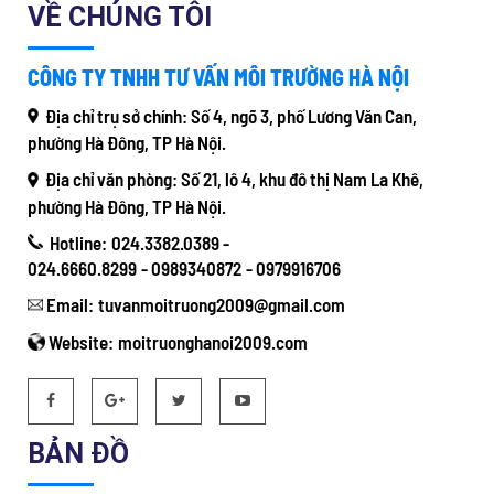
VỀ CHÚNG TÔI
CÔNG TY TNHH TƯ VẤN MÔI TRƯỜNG HÀ NỘI
Địa chỉ trụ sở chính:
Số 4, ngõ 3, phố Lương Văn Can,
phường Hà Đông, TP Hà Nội.
Địa chỉ văn phòng:
Số 21, lô 4, khu đô thị Nam La Khê,
phường Hà Đông, TP Hà Nội.
Hotline:
024.3382.0389 -
024.6660.8299
-
0989340872
-
0979916706
Email:
tuvanmoitruong2009@gmail.com
Website:
moitruonghanoi2009.com
BẢN ĐỒ